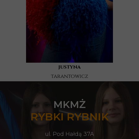
justyna
tarantowicz
MKMŻ
RYBKI RYBNIK
ul. Pod Hałdą 37A