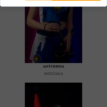
antonina
mieszała