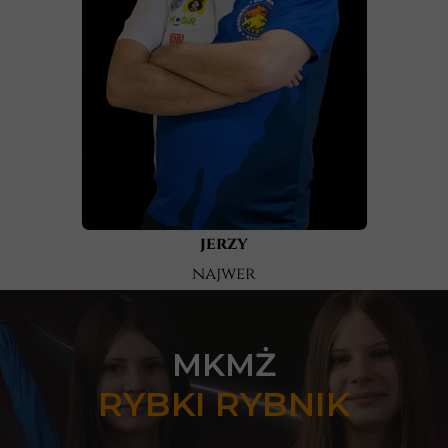
jerzy
najwer
MKMŻ
RYBKI RYBNIK