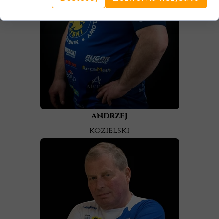
andrzej
kozielski